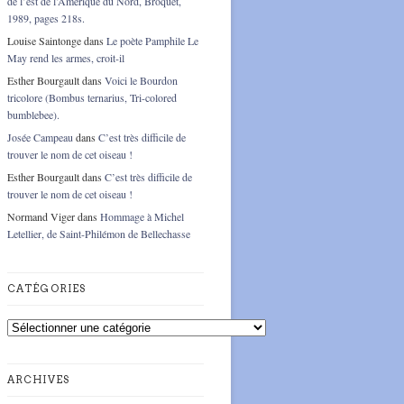
de l’est de l’Amérique du Nord, Broquet,
1989, pages 218s.
Louise Saintonge
dans
Le poète Pamphile Le
May rend les armes, croit-il
Esther Bourgault
dans
Voici le Bourdon
tricolore (Bombus ternarius, Tri-colored
bumblebee).
Josée Campeau
dans
C’est très difficile de
trouver le nom de cet oiseau !
Esther Bourgault
dans
C’est très difficile de
trouver le nom de cet oiseau !
Normand Viger
dans
Hommage à Michel
Letellier, de Saint-Philémon de Bellechasse
CATÉGORIES
Catégories
ARCHIVES
Archives