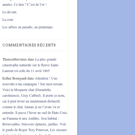
années. Ce lieu ? C’est de l’or !
Le devant.
La cour.
Les arbres au paradis, au printemps.
COMMENTAIRES RÉCENTS
ThereseHervieux
dans
La plus grande
catastrophe naturelle sur le fleuve Saint-
Laurent est celle du 11 avril 1865
Esther Bourgault
dans
Attention ! Une
nouvelle à ma campagne ! Sur mon terrain.
Voici le Moqueur chat (Dumetella
carolinensis, Gray Catbird). Il porte ce nom,
car il peut livrer un miaulement distinctif,
comme le chat. Jamais je ne l’avais vu et
entendu. Il passe l’hiver au sud de États-Unis,
au Panama et aux Antilles. Son habitat :
Broussailles, buissons épineux, jardins. Voir
le guide de Roger Tory Peterson, Les oiseaux