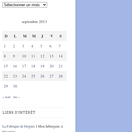
septembre 2013
D
L
M
M
J
V
S
1
2
3
4
5
6
7
8
9
10
11
12
13
14
15
16
17
18
19
20
21
22
23
24
25
26
27
28
29
30
« Août
Oct »
LIENS D'INTÉRÊT
La Fabrique de blogues I
Mon hébergeur, à
Montréal