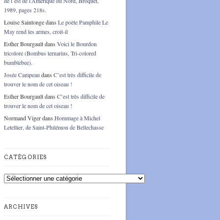
de l’est de l’Amérique du Nord, Broquet,
1989, pages 218s.
Louise Saintonge
dans
Le poète Pamphile Le
May rend les armes, croit-il
Esther Bourgault
dans
Voici le Bourdon
tricolore (Bombus ternarius, Tri-colored
bumblebee).
Josée Campeau
dans
C’est très difficile de
trouver le nom de cet oiseau !
Esther Bourgault
dans
C’est très difficile de
trouver le nom de cet oiseau !
Normand Viger
dans
Hommage à Michel
Letellier, de Saint-Philémon de Bellechasse
CATÉGORIES
Catégories
ARCHIVES
Archives