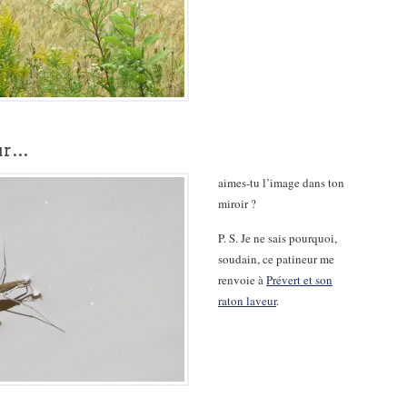
eur…
aimes-tu l’image dans ton
miroir ?
P. S. Je ne sais pourquoi,
soudain, ce patineur me
renvoie à
Prévert et son
raton laveur
.