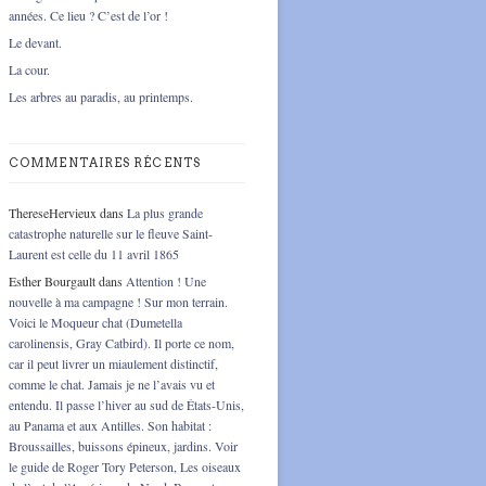
années. Ce lieu ? C’est de l’or !
Le devant.
La cour.
Les arbres au paradis, au printemps.
COMMENTAIRES RÉCENTS
ThereseHervieux
dans
La plus grande
catastrophe naturelle sur le fleuve Saint-
Laurent est celle du 11 avril 1865
Esther Bourgault
dans
Attention ! Une
nouvelle à ma campagne ! Sur mon terrain.
Voici le Moqueur chat (Dumetella
carolinensis, Gray Catbird). Il porte ce nom,
car il peut livrer un miaulement distinctif,
comme le chat. Jamais je ne l’avais vu et
entendu. Il passe l’hiver au sud de États-Unis,
au Panama et aux Antilles. Son habitat :
Broussailles, buissons épineux, jardins. Voir
le guide de Roger Tory Peterson, Les oiseaux