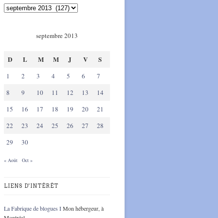
septembre 2013
D
L
M
M
J
V
S
1
2
3
4
5
6
7
8
9
10
11
12
13
14
15
16
17
18
19
20
21
22
23
24
25
26
27
28
29
30
« Août
Oct »
LIENS D'INTÉRÊT
La Fabrique de blogues I
Mon hébergeur, à
Montréal