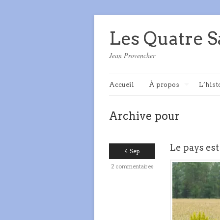
Les Quatre S
Jean Provencher
Accueil
À propos
L’hist
Archive pour
Le pays est
4 Sep
2 commentaires