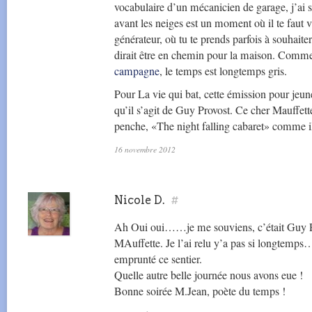
vocabulaire d’un mécanicien de garage, j’ai 
avant les neiges est un moment où il te faut vi
générateur, où tu te prends parfois à souhait
dirait être en chemin pour la maison. Comme
campagne
, le temps est longtemps gris.
Pour La vie qui bat, cette émission pour jeunes
qu’il s’agit de Guy Provost. Ce cher Mauffette
penche, «The night falling cabaret» comme il s
16 novembre 2012
Nicole D.
#
Ah Oui oui……je me souviens, c’était Guy Pr
MAuffette. Je l’ai relu y’a pas si longtemps
emprunté ce sentier.
Quelle autre belle journée nous avons eue !
Bonne soirée M.Jean, poète du temps !