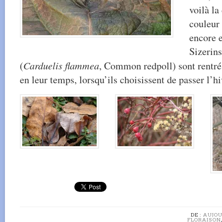
voilà la
couleur 
encore 
Sizerins
(
Carduelis flammea
, Common redpoll) sont rentrés
en leur temps, lorsqu’ils choisissent de passer l’h
DE :
AUJOU
FLORAISON