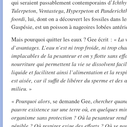
qui seraient passablement contemporains d’
Ichth
Tulerpeton
,
Ventastega
,
Hyperpeton
et
Pandericht
foordi
, lui, dont on a découvert les fossiles dans l
Gaspésie, est un poisson à nageoires lobées antéri
Mais pourquoi quitter les eaux ? Gee écrit : «
La 
d’avantages. L’eau n’est ni trop froide, ni trop cha
implacables de la pesanteur et on y flotte sans effo
nourriture qui permettent la vie se dissolvent faci
liquide et facilitent ainsi l’alimentation et la res
est aisée, car il suffit de libérer du sperme et des 
milieu.
»
«
Pourquoi alors
, se demande Gee,
chercher quan
pauvre existence sur une terre où, en quelques min
organisme sans protection ? Où la pesanteur ren
pénible ? Où respirer exige des efforts ? Où se no