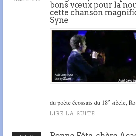
bons vœux pour la nou
cette chanson magnifi
Syne
e
du poète écossais du 18
siècle, Ro
LIRE LA SUITE
Bonne Fête, chère Aca