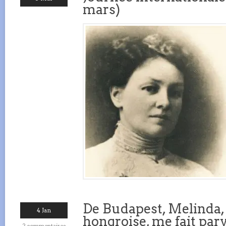
mars)
De Budapest, Melinda,
4 Jan
hongroise, me fait parv
2 commentaires