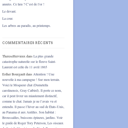
années. Ce lieu ? C’est de l’or !
Le devant.
La cour.
Les arbres au paradis, au printemps.
COMMENTAIRES RÉCENTS
ThereseHervieux
dans
La plus grande
catastrophe naturelle sur le fleuve Saint-
Laurent est celle du 11 avril 1865
Esther Bourgault
dans
Attention ! Une
nouvelle à ma campagne ! Sur mon terrain.
Voici le Moqueur chat (Dumetella
carolinensis, Gray Catbird). Il porte ce nom,
car il peut livrer un miaulement distinctif,
comme le chat. Jamais je ne l’avais vu et
entendu. Il passe l’hiver au sud de États-Unis,
au Panama et aux Antilles. Son habitat :
Broussailles, buissons épineux, jardins. Voir
le guide de Roger Tory Peterson, Les oiseaux