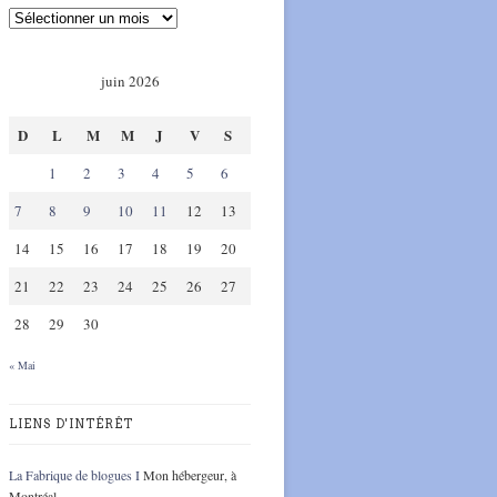
juin 2026
D
L
M
M
J
V
S
1
2
3
4
5
6
7
8
9
10
11
12
13
14
15
16
17
18
19
20
21
22
23
24
25
26
27
28
29
30
« Mai
LIENS D'INTÉRÊT
La Fabrique de blogues I
Mon hébergeur, à
Montréal