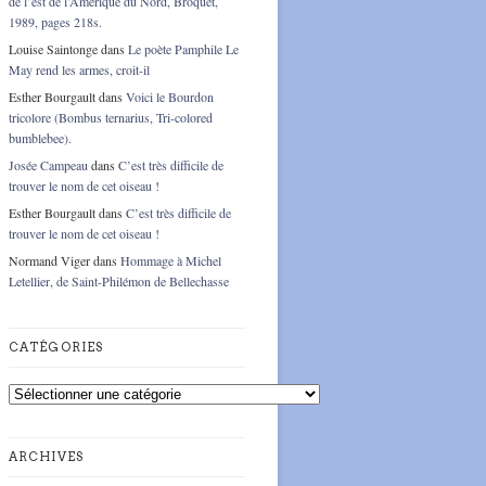
de l’est de l’Amérique du Nord, Broquet,
1989, pages 218s.
Louise Saintonge
dans
Le poète Pamphile Le
May rend les armes, croit-il
Esther Bourgault
dans
Voici le Bourdon
tricolore (Bombus ternarius, Tri-colored
bumblebee).
Josée Campeau
dans
C’est très difficile de
trouver le nom de cet oiseau !
Esther Bourgault
dans
C’est très difficile de
trouver le nom de cet oiseau !
Normand Viger
dans
Hommage à Michel
Letellier, de Saint-Philémon de Bellechasse
CATÉGORIES
Catégories
ARCHIVES
Archives