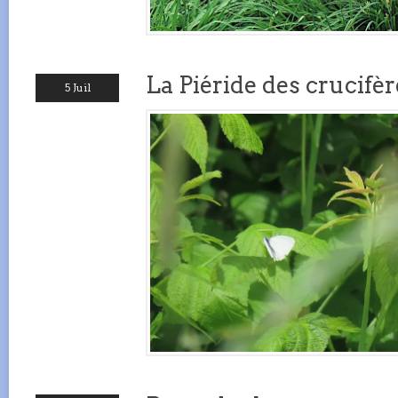
La Piéride des crucifèr
5 Juil