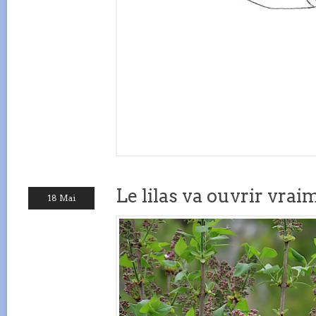
Le lilas va ouvrir vrai
18 Mai