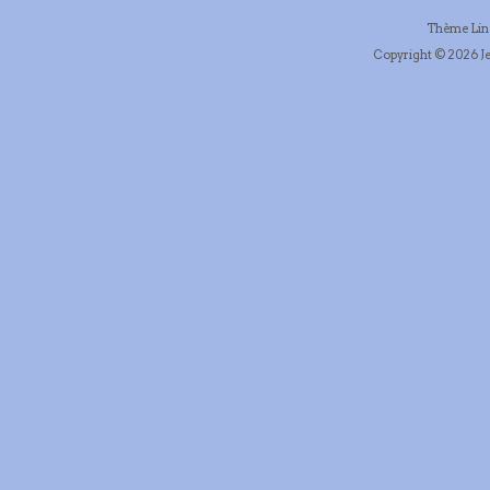
Thème Li
Copyright © 2026 Je