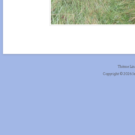
Thème Li
Copyright © 2026 Je