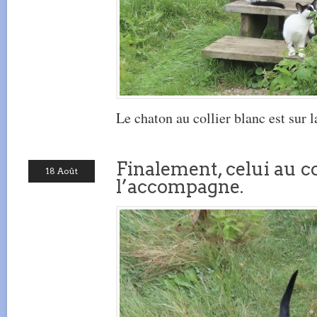
Le chaton au collier blanc est sur l
Finalement, celui au co
18 Août
l’accompagne.