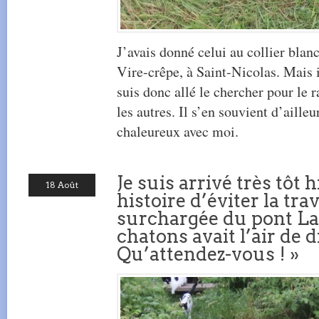
J’avais donné celui au collier bla
Vire-crêpe, à Saint-Nicolas. Mais il
suis donc allé le chercher pour le 
les autres. Il s’en souvient d’ailleur
chaleureux avec moi.
Je suis arrivé très tôt 
18 Août
histoire d’éviter la tra
surchargée du pont Lap
chatons avait l’air de d
Qu’attendez-vous ! »