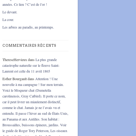
années. Ce lieu ? C’est de l’or !
Le devant.
La cour.
Les arbres au paradis, au printemps.
COMMENTAIRES RÉCENTS
ThereseHervieux
dans
La plus grande
catastrophe naturelle sur le fleuve Saint-
Laurent est celle du 11 avril 1865
Esther Bourgault
dans
Attention ! Une
nouvelle à ma campagne ! Sur mon terrain.
Voici le Moqueur chat (Dumetella
carolinensis, Gray Catbird). Il porte ce nom,
car il peut livrer un miaulement distinctif,
comme le chat. Jamais je ne l’avais vu et
entendu. Il passe l’hiver au sud de États-Unis,
au Panama et aux Antilles. Son habitat :
Broussailles, buissons épineux, jardins. Voir
le guide de Roger Tory Peterson, Les oiseaux