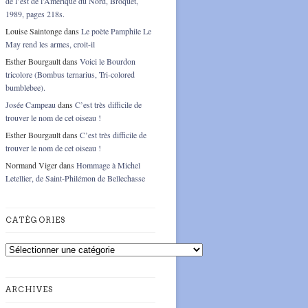
de l’est de l’Amérique du Nord, Broquet,
1989, pages 218s.
Louise Saintonge
dans
Le poète Pamphile Le
May rend les armes, croit-il
Esther Bourgault
dans
Voici le Bourdon
tricolore (Bombus ternarius, Tri-colored
bumblebee).
Josée Campeau
dans
C’est très difficile de
trouver le nom de cet oiseau !
Esther Bourgault
dans
C’est très difficile de
trouver le nom de cet oiseau !
Normand Viger
dans
Hommage à Michel
Letellier, de Saint-Philémon de Bellechasse
CATÉGORIES
Catégories
ARCHIVES
Archives