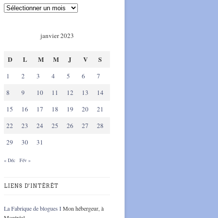
janvier 2023
D
L
M
M
J
V
S
1
2
3
4
5
6
7
8
9
10
11
12
13
14
15
16
17
18
19
20
21
22
23
24
25
26
27
28
29
30
31
« Déc
Fév »
LIENS D'INTÉRÊT
La Fabrique de blogues I
Mon hébergeur, à
Montréal