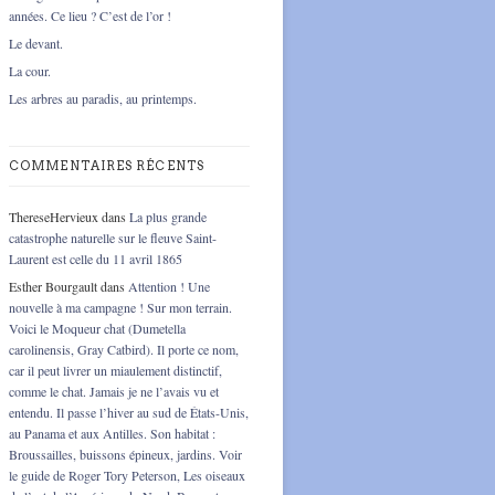
années. Ce lieu ? C’est de l’or !
Le devant.
La cour.
Les arbres au paradis, au printemps.
COMMENTAIRES RÉCENTS
ThereseHervieux
dans
La plus grande
catastrophe naturelle sur le fleuve Saint-
Laurent est celle du 11 avril 1865
Esther Bourgault
dans
Attention ! Une
nouvelle à ma campagne ! Sur mon terrain.
Voici le Moqueur chat (Dumetella
carolinensis, Gray Catbird). Il porte ce nom,
car il peut livrer un miaulement distinctif,
comme le chat. Jamais je ne l’avais vu et
entendu. Il passe l’hiver au sud de États-Unis,
au Panama et aux Antilles. Son habitat :
Broussailles, buissons épineux, jardins. Voir
le guide de Roger Tory Peterson, Les oiseaux