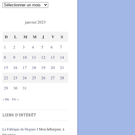
janvier 2023
D
L
M
M
J
V
S
1
2
3
4
5
6
7
8
9
10
11
12
13
14
15
16
17
18
19
20
21
22
23
24
25
26
27
28
29
30
31
« Déc
Fév »
LIENS D'INTÉRÊT
La Fabrique de blogues I
Mon hébergeur, à
Montréal