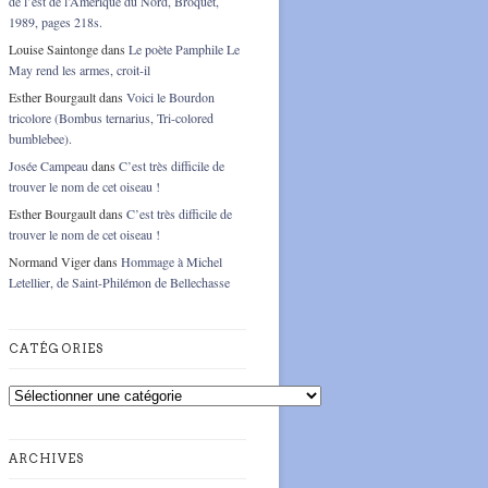
de l’est de l’Amérique du Nord, Broquet,
1989, pages 218s.
Louise Saintonge
dans
Le poète Pamphile Le
May rend les armes, croit-il
Esther Bourgault
dans
Voici le Bourdon
tricolore (Bombus ternarius, Tri-colored
bumblebee).
Josée Campeau
dans
C’est très difficile de
trouver le nom de cet oiseau !
Esther Bourgault
dans
C’est très difficile de
trouver le nom de cet oiseau !
Normand Viger
dans
Hommage à Michel
Letellier, de Saint-Philémon de Bellechasse
CATÉGORIES
Catégories
ARCHIVES
Archives