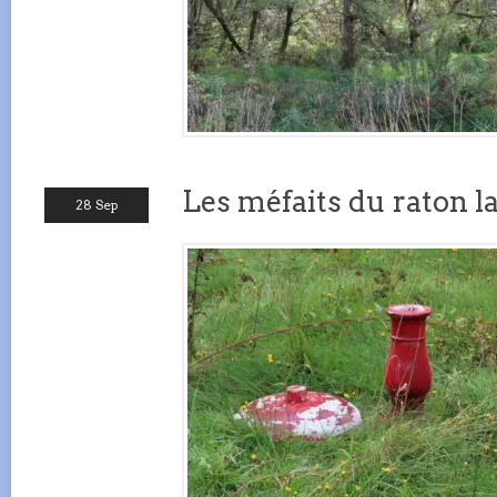
Les méfaits du raton l
28 Sep