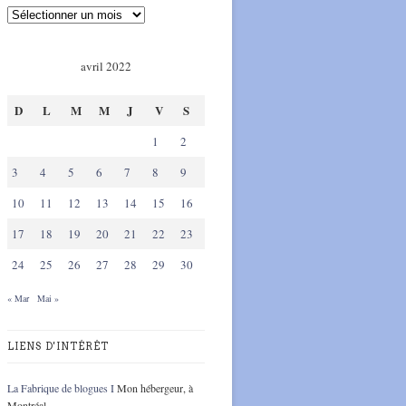
avril 2022
D
L
M
M
J
V
S
1
2
3
4
5
6
7
8
9
10
11
12
13
14
15
16
17
18
19
20
21
22
23
24
25
26
27
28
29
30
« Mar
Mai »
LIENS D'INTÉRÊT
La Fabrique de blogues I
Mon hébergeur, à
Montréal