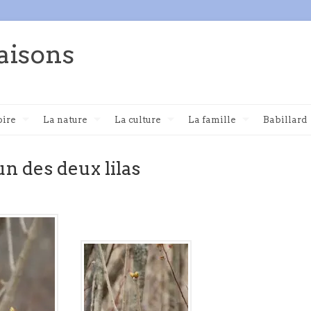
aisons
oire
La nature
La culture
La famille
Babillard
n des deux lilas