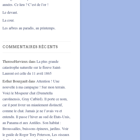
années. Ce lieu ? C’est de l’or !
Le devant.
La cour.
Les arbres au paradis, au printemps.
COMMENTAIRES RÉCENTS
ThereseHervieux
dans
La plus grande
catastrophe naturelle sur le fleuve Saint-
Laurent est celle du 11 avril 1865
Esther Bourgault
dans
Attention ! Une
nouvelle à ma campagne ! Sur mon terrain.
Voici le Moqueur chat (Dumetella
carolinensis, Gray Catbird). Il porte ce nom,
car il peut livrer un miaulement distinctif,
comme le chat. Jamais je ne l’avais vu et
entendu. Il passe l’hiver au sud de États-Unis,
au Panama et aux Antilles. Son habitat :
Broussailles, buissons épineux, jardins. Voir
le guide de Roger Tory Peterson, Les oiseaux