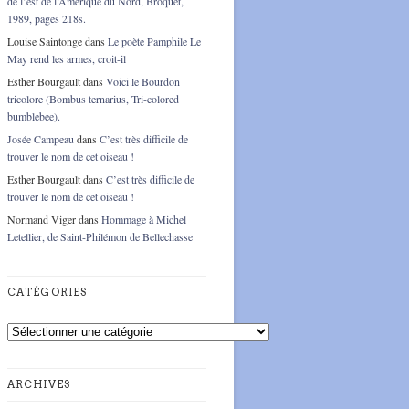
de l’est de l’Amérique du Nord, Broquet,
1989, pages 218s.
Louise Saintonge
dans
Le poète Pamphile Le
May rend les armes, croit-il
Esther Bourgault
dans
Voici le Bourdon
tricolore (Bombus ternarius, Tri-colored
bumblebee).
Josée Campeau
dans
C’est très difficile de
trouver le nom de cet oiseau !
Esther Bourgault
dans
C’est très difficile de
trouver le nom de cet oiseau !
Normand Viger
dans
Hommage à Michel
Letellier, de Saint-Philémon de Bellechasse
CATÉGORIES
Catégories
ARCHIVES
Archives