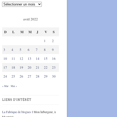
avril 2022
D
L
M
M
J
V
S
1
2
3
4
5
6
7
8
9
10
11
12
13
14
15
16
17
18
19
20
21
22
23
24
25
26
27
28
29
30
« Mar
Mai »
LIENS D'INTÉRÊT
La Fabrique de blogues I
Mon hébergeur, à
Montréal