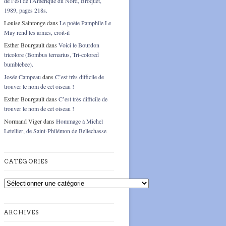
de l’est de l’Amérique du Nord, Broquet,
1989, pages 218s.
Louise Saintonge
dans
Le poète Pamphile Le
May rend les armes, croit-il
Esther Bourgault
dans
Voici le Bourdon
tricolore (Bombus ternarius, Tri-colored
bumblebee).
Josée Campeau
dans
C’est très difficile de
trouver le nom de cet oiseau !
Esther Bourgault
dans
C’est très difficile de
trouver le nom de cet oiseau !
Normand Viger
dans
Hommage à Michel
Letellier, de Saint-Philémon de Bellechasse
CATÉGORIES
Catégories
ARCHIVES
Archives