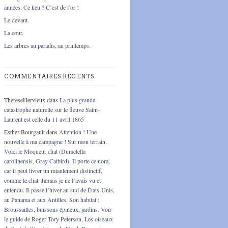
années. Ce lieu ? C’est de l’or !
Le devant.
La cour.
Les arbres au paradis, au printemps.
COMMENTAIRES RÉCENTS
ThereseHervieux
dans
La plus grande
catastrophe naturelle sur le fleuve Saint-
Laurent est celle du 11 avril 1865
Esther Bourgault
dans
Attention ! Une
nouvelle à ma campagne ! Sur mon terrain.
Voici le Moqueur chat (Dumetella
carolinensis, Gray Catbird). Il porte ce nom,
car il peut livrer un miaulement distinctif,
comme le chat. Jamais je ne l’avais vu et
entendu. Il passe l’hiver au sud de États-Unis,
au Panama et aux Antilles. Son habitat :
Broussailles, buissons épineux, jardins. Voir
le guide de Roger Tory Peterson, Les oiseaux