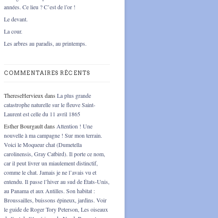
années. Ce lieu ? C’est de l’or !
Le devant.
La cour.
Les arbres au paradis, au printemps.
COMMENTAIRES RÉCENTS
ThereseHervieux
dans
La plus grande
catastrophe naturelle sur le fleuve Saint-
Laurent est celle du 11 avril 1865
Esther Bourgault
dans
Attention ! Une
nouvelle à ma campagne ! Sur mon terrain.
Voici le Moqueur chat (Dumetella
carolinensis, Gray Catbird). Il porte ce nom,
car il peut livrer un miaulement distinctif,
comme le chat. Jamais je ne l’avais vu et
entendu. Il passe l’hiver au sud de États-Unis,
au Panama et aux Antilles. Son habitat :
Broussailles, buissons épineux, jardins. Voir
le guide de Roger Tory Peterson, Les oiseaux