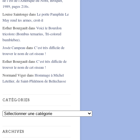
de l’est de l’Amérique du Nord, Broquet,
1989, pages 218s.
Louise Saintonge
dans
Le poète Pamphile Le
May rend les armes, croit-il
Esther Bourgault
dans
Voici le Bourdon
tricolore (Bombus ternarius, Tri-colored
bumblebee).
Josée Campeau
dans
C’est très difficile de
trouver le nom de cet oiseau !
Esther Bourgault
dans
C’est très difficile de
trouver le nom de cet oiseau !
Normand Viger
dans
Hommage à Michel
Letellier, de Saint-Philémon de Bellechasse
CATÉGORIES
Catégories
ARCHIVES
Archives