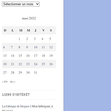
mars 2022
D
L
M
M
J
V
S
1
2
3
4
5
6
7
8
9
10
11
12
13
14
15
16
17
18
19
20
21
22
23
24
25
26
27
28
29
30
31
« Fév
Avr »
LIENS D'INTÉRÊT
La Fabrique de blogues I
Mon hébergeur, à
Montréal