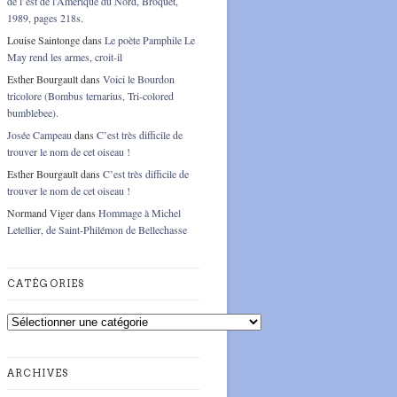
de l’est de l’Amérique du Nord, Broquet,
1989, pages 218s.
Louise Saintonge
dans
Le poète Pamphile Le
May rend les armes, croit-il
Esther Bourgault
dans
Voici le Bourdon
tricolore (Bombus ternarius, Tri-colored
bumblebee).
Josée Campeau
dans
C’est très difficile de
trouver le nom de cet oiseau !
Esther Bourgault
dans
C’est très difficile de
trouver le nom de cet oiseau !
Normand Viger
dans
Hommage à Michel
Letellier, de Saint-Philémon de Bellechasse
CATÉGORIES
Catégories
ARCHIVES
Archives