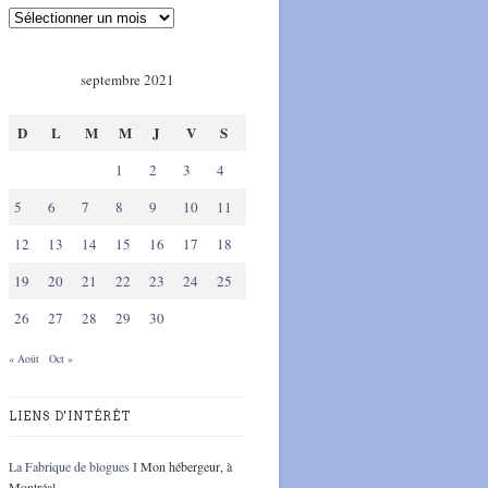
septembre 2021
D
L
M
M
J
V
S
1
2
3
4
5
6
7
8
9
10
11
12
13
14
15
16
17
18
19
20
21
22
23
24
25
26
27
28
29
30
« Août
Oct »
LIENS D'INTÉRÊT
La Fabrique de blogues I
Mon hébergeur, à
Montréal