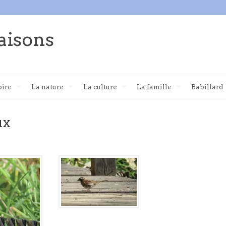
aisons
oire
La nature
La culture
La famille
Babillard
ux