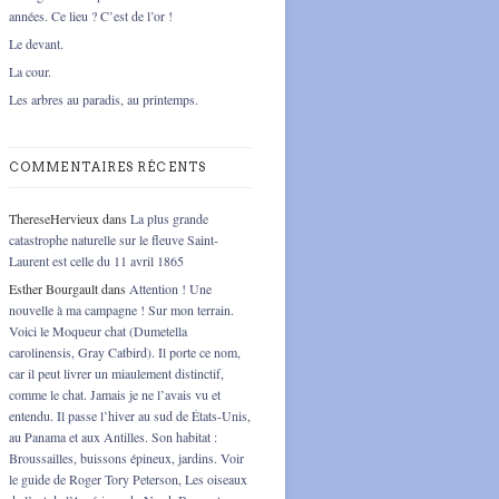
années. Ce lieu ? C’est de l’or !
Le devant.
La cour.
Les arbres au paradis, au printemps.
COMMENTAIRES RÉCENTS
ThereseHervieux
dans
La plus grande
catastrophe naturelle sur le fleuve Saint-
Laurent est celle du 11 avril 1865
Esther Bourgault
dans
Attention ! Une
nouvelle à ma campagne ! Sur mon terrain.
Voici le Moqueur chat (Dumetella
carolinensis, Gray Catbird). Il porte ce nom,
car il peut livrer un miaulement distinctif,
comme le chat. Jamais je ne l’avais vu et
entendu. Il passe l’hiver au sud de États-Unis,
au Panama et aux Antilles. Son habitat :
Broussailles, buissons épineux, jardins. Voir
le guide de Roger Tory Peterson, Les oiseaux