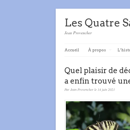
Les Quatre S
Jean Provencher
Accueil
À propos
L’hist
Quel plaisir de d
a enfin trouvé une
Par Jean Provencher le 14 juin 2021