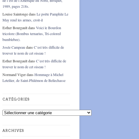
de l’est de l’Amérique du Nord, Broquet,
1989, pages 218s.
Louise Saintonge
dans
Le poète Pamphile Le
May rend les armes, croit-il
Esther Bourgault
dans
Voici le Bourdon
tricolore (Bombus ternarius, Tri-colored
bumblebee).
Josée Campeau
dans
C’est très difficile de
trouver le nom de cet oiseau !
Esther Bourgault
dans
C’est très difficile de
trouver le nom de cet oiseau !
Normand Viger
dans
Hommage à Michel
Letellier, de Saint-Philémon de Bellechasse
CATÉGORIES
Catégories
ARCHIVES
Archives