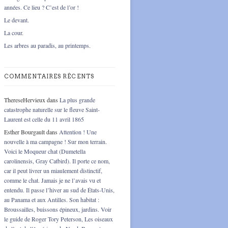
années. Ce lieu ? C’est de l’or !
Le devant.
La cour.
Les arbres au paradis, au printemps.
COMMENTAIRES RÉCENTS
ThereseHervieux
dans
La plus grande
catastrophe naturelle sur le fleuve Saint-
Laurent est celle du 11 avril 1865
Esther Bourgault
dans
Attention ! Une
nouvelle à ma campagne ! Sur mon terrain.
Voici le Moqueur chat (Dumetella
carolinensis, Gray Catbird). Il porte ce nom,
car il peut livrer un miaulement distinctif,
comme le chat. Jamais je ne l’avais vu et
entendu. Il passe l’hiver au sud de États-Unis,
au Panama et aux Antilles. Son habitat :
Broussailles, buissons épineux, jardins. Voir
le guide de Roger Tory Peterson, Les oiseaux