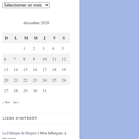
décembre 2020
D
L
M
M
J
V
S
1
2
3
4
5
6
7
8
9
10
11
12
13
14
15
16
17
18
19
20
21
22
23
24
25
26
27
28
29
30
31
« Nov
Jan »
LIENS D'INTÉRÊT
La Fabrique de blogues I
Mon hébergeur, à
Montréal