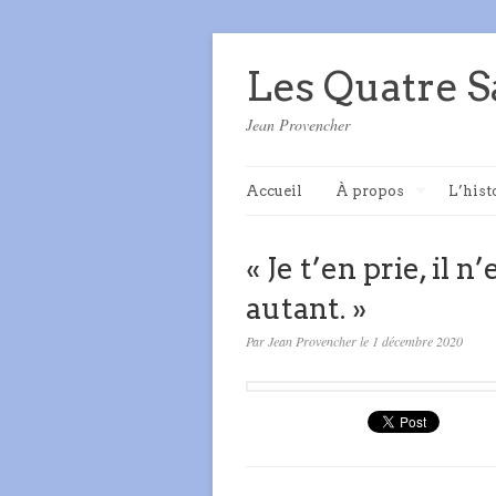
Les Quatre S
Jean Provencher
Accueil
À propos
L’hist
« Je t’en prie, il 
autant. »
Par Jean Provencher le 1 décembre 2020