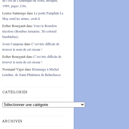
de l’est de l’Amérique du Nord, Broquet,
1989, pages 218s.
Louise Saintonge
dans
Le poète Pamphile Le
May rend les armes, croit-il
Esther Bourgault
dans
Voici le Bourdon
tricolore (Bombus ternarius, Tri-colored
bumblebee).
Josée Campeau
dans
C’est très difficile de
trouver le nom de cet oiseau !
Esther Bourgault
dans
C’est très difficile de
trouver le nom de cet oiseau !
Normand Viger
dans
Hommage à Michel
Letellier, de Saint-Philémon de Bellechasse
CATÉGORIES
Catégories
ARCHIVES
Archives