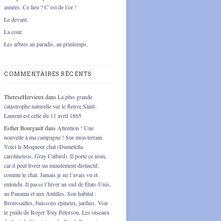
années. Ce lieu ? C’est de l’or !
Le devant.
La cour.
Les arbres au paradis, au printemps.
COMMENTAIRES RÉCENTS
ThereseHervieux
dans
La plus grande
catastrophe naturelle sur le fleuve Saint-
Laurent est celle du 11 avril 1865
Esther Bourgault
dans
Attention ! Une
nouvelle à ma campagne ! Sur mon terrain.
Voici le Moqueur chat (Dumetella
carolinensis, Gray Catbird). Il porte ce nom,
car il peut livrer un miaulement distinctif,
comme le chat. Jamais je ne l’avais vu et
entendu. Il passe l’hiver au sud de États-Unis,
au Panama et aux Antilles. Son habitat :
Broussailles, buissons épineux, jardins. Voir
le guide de Roger Tory Peterson, Les oiseaux