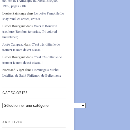
de l’est de l’Amérique du Nord, Broquet,
1989, pages 218s.
Louise Saintonge
dans
Le poète Pamphile Le
May rend les armes, croit-il
Esther Bourgault
dans
Voici le Bourdon
tricolore (Bombus ternarius, Tri-colored
bumblebee).
Josée Campeau
dans
C’est très difficile de
trouver le nom de cet oiseau !
Esther Bourgault
dans
C’est très difficile de
trouver le nom de cet oiseau !
Normand Viger
dans
Hommage à Michel
Letellier, de Saint-Philémon de Bellechasse
CATÉGORIES
Catégories
ARCHIVES
Archives