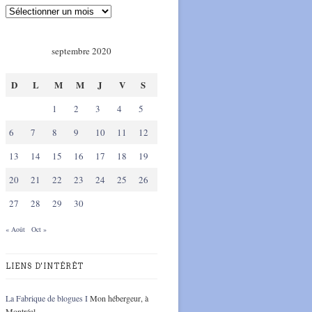
septembre 2020
D
L
M
M
J
V
S
1
2
3
4
5
6
7
8
9
10
11
12
13
14
15
16
17
18
19
20
21
22
23
24
25
26
27
28
29
30
« Août
Oct »
LIENS D'INTÉRÊT
La Fabrique de blogues I
Mon hébergeur, à
Montréal