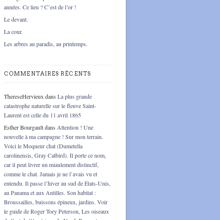
années. Ce lieu ? C’est de l’or !
Le devant.
La cour.
Les arbres au paradis, au printemps.
COMMENTAIRES RÉCENTS
ThereseHervieux
dans
La plus grande
catastrophe naturelle sur le fleuve Saint-
Laurent est celle du 11 avril 1865
Esther Bourgault
dans
Attention ! Une
nouvelle à ma campagne ! Sur mon terrain.
Voici le Moqueur chat (Dumetella
carolinensis, Gray Catbird). Il porte ce nom,
car il peut livrer un miaulement distinctif,
comme le chat. Jamais je ne l’avais vu et
entendu. Il passe l’hiver au sud de États-Unis,
au Panama et aux Antilles. Son habitat :
Broussailles, buissons épineux, jardins. Voir
le guide de Roger Tory Peterson, Les oiseaux