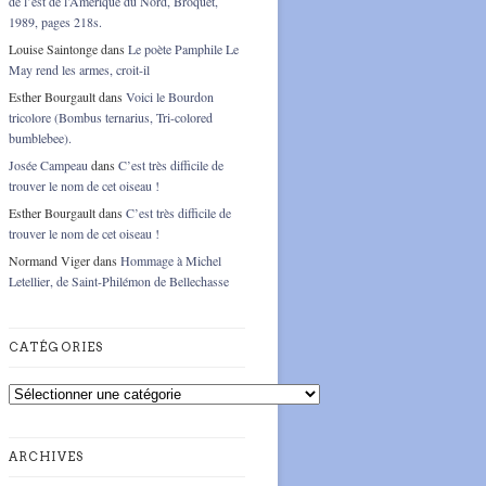
de l’est de l’Amérique du Nord, Broquet,
1989, pages 218s.
Louise Saintonge
dans
Le poète Pamphile Le
May rend les armes, croit-il
Esther Bourgault
dans
Voici le Bourdon
tricolore (Bombus ternarius, Tri-colored
bumblebee).
Josée Campeau
dans
C’est très difficile de
trouver le nom de cet oiseau !
Esther Bourgault
dans
C’est très difficile de
trouver le nom de cet oiseau !
Normand Viger
dans
Hommage à Michel
Letellier, de Saint-Philémon de Bellechasse
CATÉGORIES
Catégories
ARCHIVES
Archives