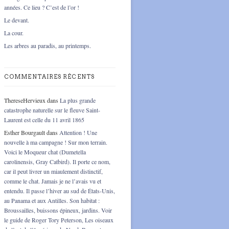
années. Ce lieu ? C’est de l’or !
Le devant.
La cour.
Les arbres au paradis, au printemps.
COMMENTAIRES RÉCENTS
ThereseHervieux
dans
La plus grande
catastrophe naturelle sur le fleuve Saint-
Laurent est celle du 11 avril 1865
Esther Bourgault
dans
Attention ! Une
nouvelle à ma campagne ! Sur mon terrain.
Voici le Moqueur chat (Dumetella
carolinensis, Gray Catbird). Il porte ce nom,
car il peut livrer un miaulement distinctif,
comme le chat. Jamais je ne l’avais vu et
entendu. Il passe l’hiver au sud de États-Unis,
au Panama et aux Antilles. Son habitat :
Broussailles, buissons épineux, jardins. Voir
le guide de Roger Tory Peterson, Les oiseaux