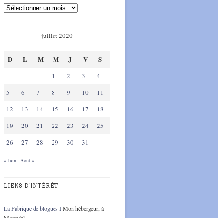
juillet 2020
D
L
M
M
J
V
S
1
2
3
4
5
6
7
8
9
10
11
12
13
14
15
16
17
18
19
20
21
22
23
24
25
26
27
28
29
30
31
« Juin
Août »
LIENS D'INTÉRÊT
La Fabrique de blogues I
Mon hébergeur, à
Montréal