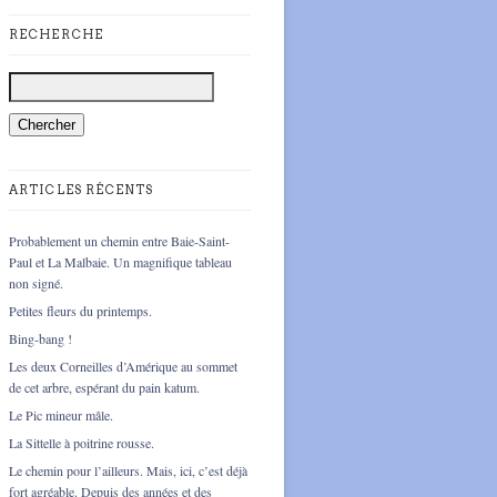
RECHERCHE
ARTICLES RÉCENTS
Probablement un chemin entre Baie-Saint-
Paul et La Malbaie. Un magnifique tableau
non signé.
Petites fleurs du printemps.
Bing-bang !
Les deux Corneilles d’Amérique au sommet
de cet arbre, espérant du pain katum.
Le Pic mineur mâle.
La Sittelle à poitrine rousse.
Le chemin pour l’ailleurs. Mais, ici, c’est déjà
fort agréable. Depuis des années et des