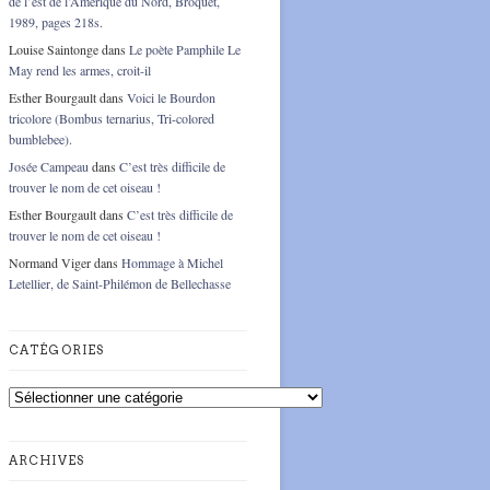
de l’est de l’Amérique du Nord, Broquet,
1989, pages 218s.
Louise Saintonge
dans
Le poète Pamphile Le
May rend les armes, croit-il
Esther Bourgault
dans
Voici le Bourdon
tricolore (Bombus ternarius, Tri-colored
bumblebee).
Josée Campeau
dans
C’est très difficile de
trouver le nom de cet oiseau !
Esther Bourgault
dans
C’est très difficile de
trouver le nom de cet oiseau !
Normand Viger
dans
Hommage à Michel
Letellier, de Saint-Philémon de Bellechasse
CATÉGORIES
Catégories
ARCHIVES
Archives