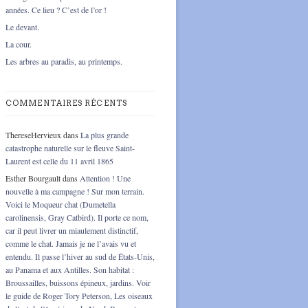
années. Ce lieu ? C’est de l’or !
Le devant.
La cour.
Les arbres au paradis, au printemps.
COMMENTAIRES RÉCENTS
ThereseHervieux
dans
La plus grande
catastrophe naturelle sur le fleuve Saint-
Laurent est celle du 11 avril 1865
Esther Bourgault
dans
Attention ! Une
nouvelle à ma campagne ! Sur mon terrain.
Voici le Moqueur chat (Dumetella
carolinensis, Gray Catbird). Il porte ce nom,
car il peut livrer un miaulement distinctif,
comme le chat. Jamais je ne l’avais vu et
entendu. Il passe l’hiver au sud de États-Unis,
au Panama et aux Antilles. Son habitat :
Broussailles, buissons épineux, jardins. Voir
le guide de Roger Tory Peterson, Les oiseaux