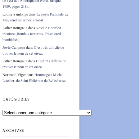
de l’est de l’Amérique du Nord, Broquet,
1989, pages 218s.
Louise Saintonge
dans
Le poète Pamphile Le
May rend les armes, croit-il
Esther Bourgault
dans
Voici le Bourdon
tricolore (Bombus ternarius, Tri-colored
bumblebee).
Josée Campeau
dans
C’est très difficile de
trouver le nom de cet oiseau !
Esther Bourgault
dans
C’est très difficile de
trouver le nom de cet oiseau !
Normand Viger
dans
Hommage à Michel
Letellier, de Saint-Philémon de Bellechasse
CATÉGORIES
Catégories
ARCHIVES
Archives