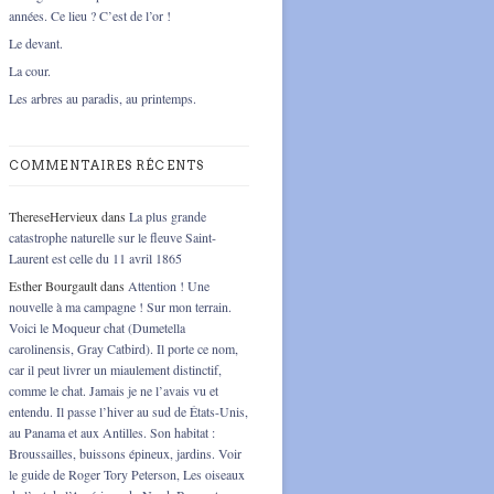
années. Ce lieu ? C’est de l’or !
Le devant.
La cour.
Les arbres au paradis, au printemps.
COMMENTAIRES RÉCENTS
ThereseHervieux
dans
La plus grande
catastrophe naturelle sur le fleuve Saint-
Laurent est celle du 11 avril 1865
Esther Bourgault
dans
Attention ! Une
nouvelle à ma campagne ! Sur mon terrain.
Voici le Moqueur chat (Dumetella
carolinensis, Gray Catbird). Il porte ce nom,
car il peut livrer un miaulement distinctif,
comme le chat. Jamais je ne l’avais vu et
entendu. Il passe l’hiver au sud de États-Unis,
au Panama et aux Antilles. Son habitat :
Broussailles, buissons épineux, jardins. Voir
le guide de Roger Tory Peterson, Les oiseaux