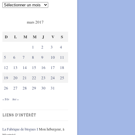
mars 2017
D
L
M
M
J
V
S
1
2
3
4
5
6
7
8
9
10
11
12
13
14
15
16
17
18
19
20
21
22
23
24
25
26
27
28
29
30
31
« Fév
Avr »
LIENS D'INTÉRÊT
La Fabrique de blogues I
Mon hébergeur, à
Montréal