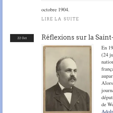
octobre 1904.
LIRE LA SUITE
Réflexions sur la Saint
22 Oct
En 19
(24 ju
natio
franç
aupar
Alors
journ
déput
de Wo
Adol