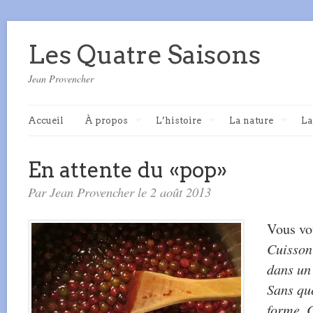
Les Quatre Saisons
Jean Provencher
Accueil
À propos
L’histoire
La nature
La
En attente du «pop»
Par Jean Provencher le 2 août 2013
Vous vo
Cuisson
dans un
Sans qu
forme. C