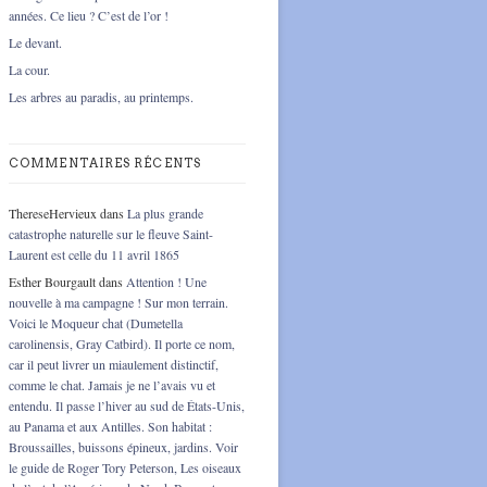
années. Ce lieu ? C’est de l’or !
Le devant.
La cour.
Les arbres au paradis, au printemps.
COMMENTAIRES RÉCENTS
ThereseHervieux
dans
La plus grande
catastrophe naturelle sur le fleuve Saint-
Laurent est celle du 11 avril 1865
Esther Bourgault
dans
Attention ! Une
nouvelle à ma campagne ! Sur mon terrain.
Voici le Moqueur chat (Dumetella
carolinensis, Gray Catbird). Il porte ce nom,
car il peut livrer un miaulement distinctif,
comme le chat. Jamais je ne l’avais vu et
entendu. Il passe l’hiver au sud de États-Unis,
au Panama et aux Antilles. Son habitat :
Broussailles, buissons épineux, jardins. Voir
le guide de Roger Tory Peterson, Les oiseaux