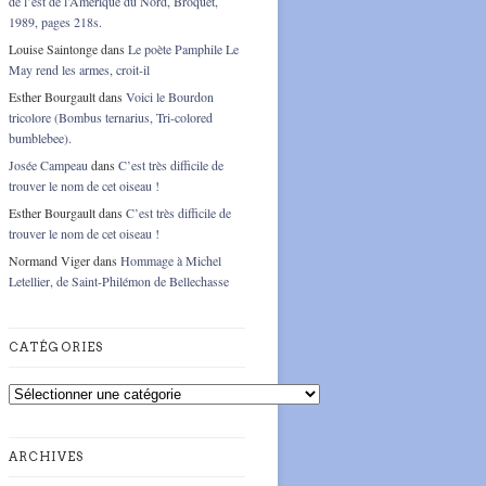
de l’est de l’Amérique du Nord, Broquet,
1989, pages 218s.
Louise Saintonge
dans
Le poète Pamphile Le
May rend les armes, croit-il
Esther Bourgault
dans
Voici le Bourdon
tricolore (Bombus ternarius, Tri-colored
bumblebee).
Josée Campeau
dans
C’est très difficile de
trouver le nom de cet oiseau !
Esther Bourgault
dans
C’est très difficile de
trouver le nom de cet oiseau !
Normand Viger
dans
Hommage à Michel
Letellier, de Saint-Philémon de Bellechasse
CATÉGORIES
Catégories
ARCHIVES
Archives