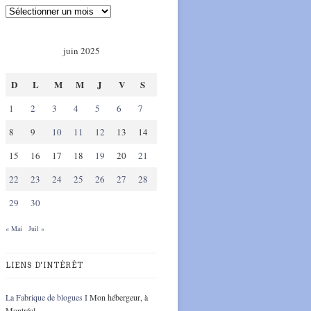
juin 2025
D
L
M
M
J
V
S
1
2
3
4
5
6
7
8
9
10
11
12
13
14
15
16
17
18
19
20
21
22
23
24
25
26
27
28
29
30
« Mai
Juil »
LIENS D'INTÉRÊT
La Fabrique de blogues I
Mon hébergeur, à
Montréal