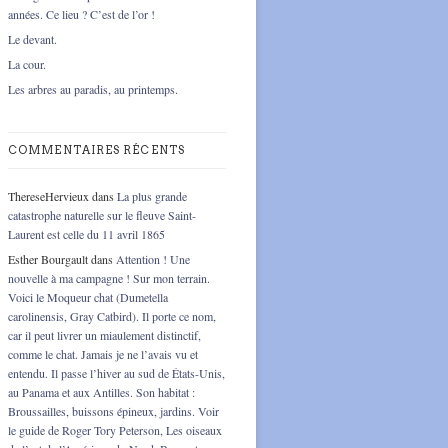
années. Ce lieu ? C’est de l’or !
Le devant.
La cour.
Les arbres au paradis, au printemps.
COMMENTAIRES RÉCENTS
ThereseHervieux
dans
La plus grande
catastrophe naturelle sur le fleuve Saint-
Laurent est celle du 11 avril 1865
Esther Bourgault
dans
Attention ! Une
nouvelle à ma campagne ! Sur mon terrain.
Voici le Moqueur chat (Dumetella
carolinensis, Gray Catbird). Il porte ce nom,
car il peut livrer un miaulement distinctif,
comme le chat. Jamais je ne l’avais vu et
entendu. Il passe l’hiver au sud de États-Unis,
au Panama et aux Antilles. Son habitat :
Broussailles, buissons épineux, jardins. Voir
le guide de Roger Tory Peterson, Les oiseaux