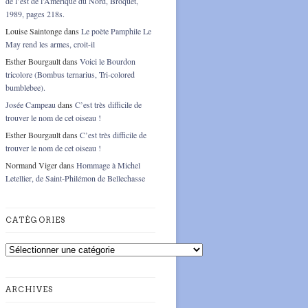
de l’est de l’Amérique du Nord, Broquet,
1989, pages 218s.
Louise Saintonge
dans
Le poète Pamphile Le
May rend les armes, croit-il
Esther Bourgault
dans
Voici le Bourdon
tricolore (Bombus ternarius, Tri-colored
bumblebee).
Josée Campeau
dans
C’est très difficile de
trouver le nom de cet oiseau !
Esther Bourgault
dans
C’est très difficile de
trouver le nom de cet oiseau !
Normand Viger
dans
Hommage à Michel
Letellier, de Saint-Philémon de Bellechasse
CATÉGORIES
Catégories
ARCHIVES
Archives