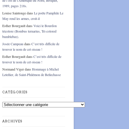
de l’est de l’Amérique du Nord, Broquet,
1989, pages 218s.
Louise Saintonge
dans
Le poète Pamphile Le
May rend les armes, croit-il
Esther Bourgault
dans
Voici le Bourdon
tricolore (Bombus ternarius, Tri-colored
bumblebee).
Josée Campeau
dans
C’est très difficile de
trouver le nom de cet oiseau !
Esther Bourgault
dans
C’est très difficile de
trouver le nom de cet oiseau !
Normand Viger
dans
Hommage à Michel
Letellier, de Saint-Philémon de Bellechasse
CATÉGORIES
Catégories
ARCHIVES
Archives