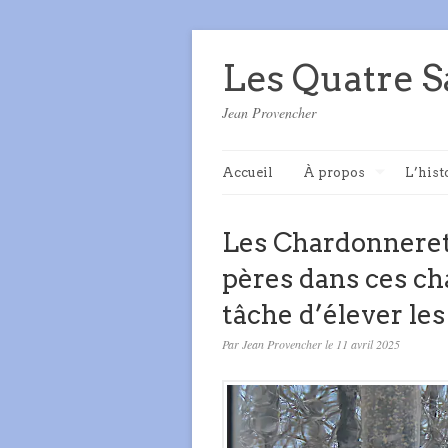
Les Quatre S
Jean Provencher
Accueil
À propos
L’hist
Les Chardonnerets
pères dans ces ch
tâche d’élever les
Par Jean Provencher le 11 avril 2025