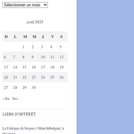
avril 2025
D
L
M
M
J
V
S
1
2
3
4
5
6
7
8
9
10
11
12
13
14
15
16
17
18
19
20
21
22
23
24
25
26
27
28
29
30
« Mar
Mai »
LIENS D'INTÉRÊT
La Fabrique de blogues I
Mon hébergeur, à
Montréal