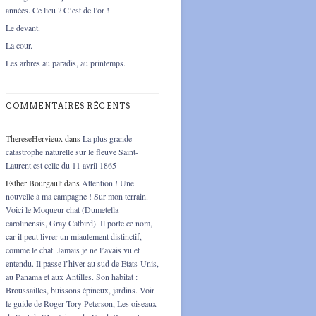
années. Ce lieu ? C’est de l’or !
Le devant.
La cour.
Les arbres au paradis, au printemps.
COMMENTAIRES RÉCENTS
ThereseHervieux
dans
La plus grande
catastrophe naturelle sur le fleuve Saint-
Laurent est celle du 11 avril 1865
Esther Bourgault
dans
Attention ! Une
nouvelle à ma campagne ! Sur mon terrain.
Voici le Moqueur chat (Dumetella
carolinensis, Gray Catbird). Il porte ce nom,
car il peut livrer un miaulement distinctif,
comme le chat. Jamais je ne l’avais vu et
entendu. Il passe l’hiver au sud de États-Unis,
au Panama et aux Antilles. Son habitat :
Broussailles, buissons épineux, jardins. Voir
le guide de Roger Tory Peterson, Les oiseaux