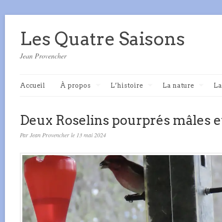
Les Quatre Saisons
Jean Provencher
Accueil
À propos
L’histoire
La nature
La
Deux Roselins pourprés mâles e
Par Jean Provencher le 13 mai 2024