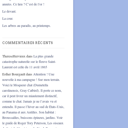
années. Ce lieu ? C’est de l’or !
Le devant.
La cour.
Les arbres au paradis, au printemps.
COMMENTAIRES RÉCENTS
ThereseHervieux
dans
La plus grande
catastrophe naturelle sur le fleuve Saint-
Laurent est celle du 11 avril 1865
Esther Bourgault
dans
Attention ! Une
nouvelle à ma campagne ! Sur mon terrain.
Voici le Moqueur chat (Dumetella
carolinensis, Gray Catbird). Il porte ce nom,
car il peut livrer un miaulement distinctif,
comme le chat. Jamais je ne l’avais vu et
entendu. Il passe l’hiver au sud de États-Unis,
au Panama et aux Antilles. Son habitat :
Broussailles, buissons épineux, jardins. Voir
le guide de Roger Tory Peterson, Les oiseaux