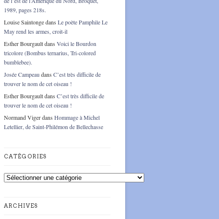
de l’est de l’Amérique du Nord, Broquet,
1989, pages 218s.
Louise Saintonge
dans
Le poète Pamphile Le
May rend les armes, croit-il
Esther Bourgault
dans
Voici le Bourdon
tricolore (Bombus ternarius, Tri-colored
bumblebee).
Josée Campeau
dans
C’est très difficile de
trouver le nom de cet oiseau !
Esther Bourgault
dans
C’est très difficile de
trouver le nom de cet oiseau !
Normand Viger
dans
Hommage à Michel
Letellier, de Saint-Philémon de Bellechasse
CATÉGORIES
Catégories
ARCHIVES
Archives