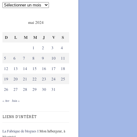
mai 2024
D
L
M
M
J
V
S
1
2
3
4
5
6
7
8
9
10
11
12
13
14
15
16
17
18
19
20
21
22
23
24
25
26
27
28
29
30
31
« Avr
Juin »
LIENS D'INTÉRÊT
La Fabrique de blogues I
Mon hébergeur, à
Montréal