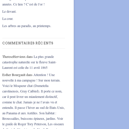
années. Ce lieu ? C’est de l’or !
Le devant.
La cour.
Les arbres au paradis, au printemps.
COMMENTAIRES RÉCENTS
ThereseHervieux
dans
La plus grande
catastrophe naturelle sur le fleuve Saint-
Laurent est celle du 11 avril 1865
Esther Bourgault
dans
Attention ! Une
nouvelle à ma campagne ! Sur mon terrain.
Voici le Moqueur chat (Dumetella
carolinensis, Gray Catbird). Il porte ce nom,
car il peut livrer un miaulement distinctif,
comme le chat. Jamais je ne l’avais vu et
entendu. Il passe l’hiver au sud de États-Unis,
au Panama et aux Antilles. Son habitat :
Broussailles, buissons épineux, jardins. Voir
le guide de Roger Tory Peterson, Les oiseaux