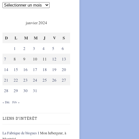
janvier 2024
D
L
M
M
J
V
S
1
2
3
4
5
6
7
8
9
10
11
12
13
14
15
16
17
18
19
20
21
22
23
24
25
26
27
28
29
30
31
« Déc
Fév »
LIENS D'INTÉRÊT
La Fabrique de blogues I
Mon hébergeur, à
Montréal