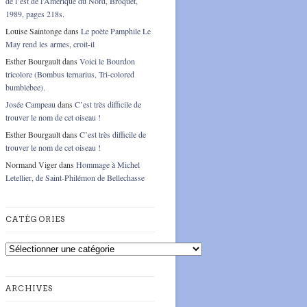
de l’est de l’Amérique du Nord, Broquet,
1989, pages 218s.
Louise Saintonge
dans
Le poète Pamphile Le
May rend les armes, croit-il
Esther Bourgault
dans
Voici le Bourdon
tricolore (Bombus ternarius, Tri-colored
bumblebee).
Josée Campeau
dans
C’est très difficile de
trouver le nom de cet oiseau !
Esther Bourgault
dans
C’est très difficile de
trouver le nom de cet oiseau !
Normand Viger
dans
Hommage à Michel
Letellier, de Saint-Philémon de Bellechasse
CATÉGORIES
Catégories
ARCHIVES
Archives