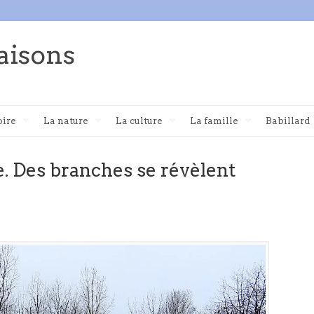
aisons
oire
La nature
La culture
La famille
Babillard
e. Des branches se révèlent