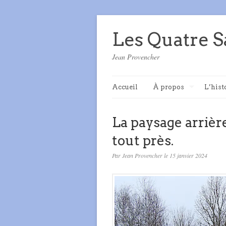
Les Quatre S
Jean Provencher
Accueil
À propos
L’hist
La paysage arrièr
tout près.
Par Jean Provencher le 15 janvier 2024