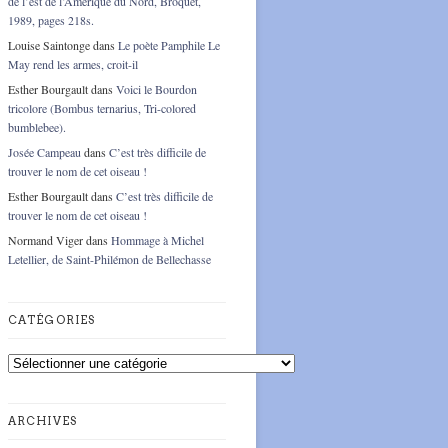
de l’est de l’Amérique du Nord, Broquet,
1989, pages 218s.
Louise Saintonge
dans
Le poète Pamphile Le
May rend les armes, croit-il
Esther Bourgault
dans
Voici le Bourdon
tricolore (Bombus ternarius, Tri-colored
bumblebee).
Josée Campeau
dans
C’est très difficile de
trouver le nom de cet oiseau !
Esther Bourgault
dans
C’est très difficile de
trouver le nom de cet oiseau !
Normand Viger
dans
Hommage à Michel
Letellier, de Saint-Philémon de Bellechasse
CATÉGORIES
Catégories
ARCHIVES
Archives