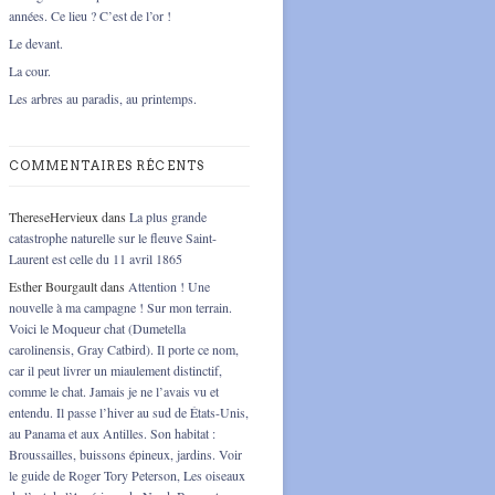
années. Ce lieu ? C’est de l’or !
Le devant.
La cour.
Les arbres au paradis, au printemps.
COMMENTAIRES RÉCENTS
ThereseHervieux
dans
La plus grande
catastrophe naturelle sur le fleuve Saint-
Laurent est celle du 11 avril 1865
Esther Bourgault
dans
Attention ! Une
nouvelle à ma campagne ! Sur mon terrain.
Voici le Moqueur chat (Dumetella
carolinensis, Gray Catbird). Il porte ce nom,
car il peut livrer un miaulement distinctif,
comme le chat. Jamais je ne l’avais vu et
entendu. Il passe l’hiver au sud de États-Unis,
au Panama et aux Antilles. Son habitat :
Broussailles, buissons épineux, jardins. Voir
le guide de Roger Tory Peterson, Les oiseaux