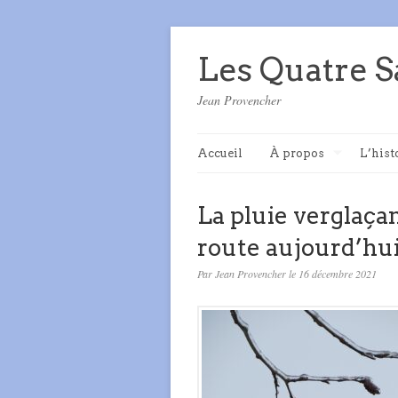
Les Quatre S
Jean Provencher
Accueil
À propos
L’hist
La pluie verglaç
route aujourd’hu
Par Jean Provencher le 16 décembre 2021