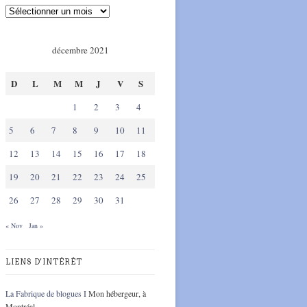
décembre 2021
D
L
M
M
J
V
S
1
2
3
4
5
6
7
8
9
10
11
12
13
14
15
16
17
18
19
20
21
22
23
24
25
26
27
28
29
30
31
« Nov
Jan »
LIENS D'INTÉRÊT
La Fabrique de blogues I
Mon hébergeur, à
Montréal