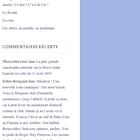
années. Ce lieu ? C’est de l’or !
Le devant.
La cour.
Les arbres au paradis, au printemps.
COMMENTAIRES RÉCENTS
ThereseHervieux
dans
La plus grande
catastrophe naturelle sur le fleuve Saint-
Laurent est celle du 11 avril 1865
Esther Bourgault
dans
Attention ! Une
nouvelle à ma campagne ! Sur mon terrain.
Voici le Moqueur chat (Dumetella
carolinensis, Gray Catbird). Il porte ce nom,
car il peut livrer un miaulement distinctif,
comme le chat. Jamais je ne l’avais vu et
entendu. Il passe l’hiver au sud de États-Unis,
au Panama et aux Antilles. Son habitat :
Broussailles, buissons épineux, jardins. Voir
le guide de Roger Tory Peterson, Les oiseaux