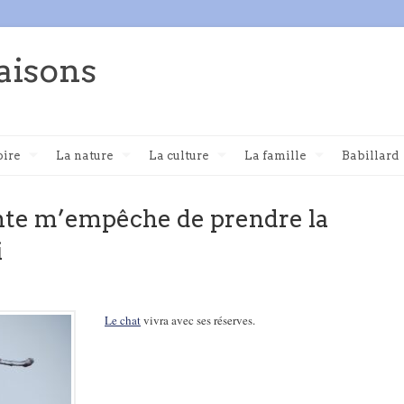
aisons
oire
La nature
La culture
La famille
Babillard
ante m’empêche de prendre la
i
Le chat
vivra avec ses réserves.