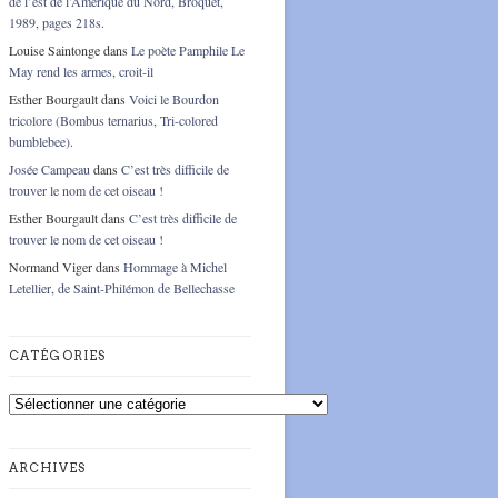
de l’est de l’Amérique du Nord, Broquet,
1989, pages 218s.
Louise Saintonge
dans
Le poète Pamphile Le
May rend les armes, croit-il
Esther Bourgault
dans
Voici le Bourdon
tricolore (Bombus ternarius, Tri-colored
bumblebee).
Josée Campeau
dans
C’est très difficile de
trouver le nom de cet oiseau !
Esther Bourgault
dans
C’est très difficile de
trouver le nom de cet oiseau !
Normand Viger
dans
Hommage à Michel
Letellier, de Saint-Philémon de Bellechasse
CATÉGORIES
Catégories
ARCHIVES
Archives