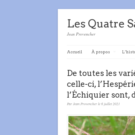
Les Quatre S
Jean Provencher
Accueil
À propos
L’hist
De toutes les vari
celle-ci, l’Hespér
l’Échiquier sont, 
Par Jean Provencher le 6 juillet 2021