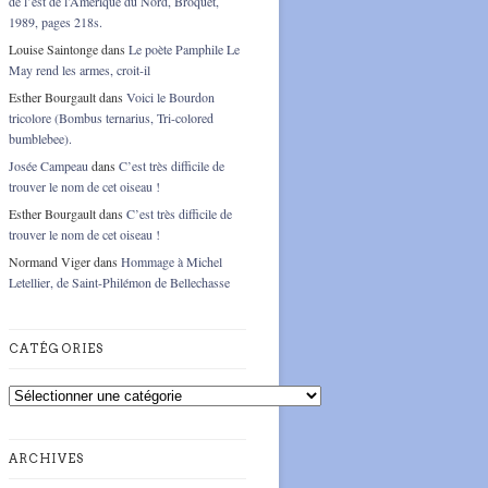
de l’est de l’Amérique du Nord, Broquet,
1989, pages 218s.
Louise Saintonge
dans
Le poète Pamphile Le
May rend les armes, croit-il
Esther Bourgault
dans
Voici le Bourdon
tricolore (Bombus ternarius, Tri-colored
bumblebee).
Josée Campeau
dans
C’est très difficile de
trouver le nom de cet oiseau !
Esther Bourgault
dans
C’est très difficile de
trouver le nom de cet oiseau !
Normand Viger
dans
Hommage à Michel
Letellier, de Saint-Philémon de Bellechasse
CATÉGORIES
Catégories
ARCHIVES
Archives