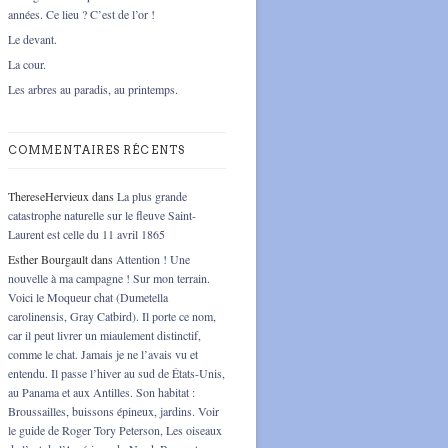
années. Ce lieu ? C’est de l’or !
Le devant.
La cour.
Les arbres au paradis, au printemps.
COMMENTAIRES RÉCENTS
ThereseHervieux
dans
La plus grande
catastrophe naturelle sur le fleuve Saint-
Laurent est celle du 11 avril 1865
Esther Bourgault
dans
Attention ! Une
nouvelle à ma campagne ! Sur mon terrain.
Voici le Moqueur chat (Dumetella
carolinensis, Gray Catbird). Il porte ce nom,
car il peut livrer un miaulement distinctif,
comme le chat. Jamais je ne l’avais vu et
entendu. Il passe l’hiver au sud de États-Unis,
au Panama et aux Antilles. Son habitat :
Broussailles, buissons épineux, jardins. Voir
le guide de Roger Tory Peterson, Les oiseaux