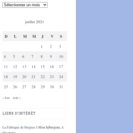
juillet 2021
D
L
M
M
J
V
S
1
2
3
4
5
6
7
8
9
10
11
12
13
14
15
16
17
18
19
20
21
22
23
24
25
26
27
28
29
30
31
« Juin
Août »
LIENS D'INTÉRÊT
La Fabrique de blogues I
Mon hébergeur, à
Montréal