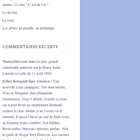
années. Ce lieu ? C’est de l’or !
Le devant.
La cour.
Les arbres au paradis, au printemps.
COMMENTAIRES RÉCENTS
ThereseHervieux
dans
La plus grande
catastrophe naturelle sur le fleuve Saint-
Laurent est celle du 11 avril 1865
Esther Bourgault
dans
Attention ! Une
nouvelle à ma campagne ! Sur mon terrain.
Voici le Moqueur chat (Dumetella
carolinensis, Gray Catbird). Il porte ce nom,
car il peut livrer un miaulement distinctif,
comme le chat. Jamais je ne l’avais vu et
entendu. Il passe l’hiver au sud de États-Unis,
au Panama et aux Antilles. Son habitat :
Broussailles, buissons épineux, jardins. Voir
le guide de Roger Tory Peterson, Les oiseaux