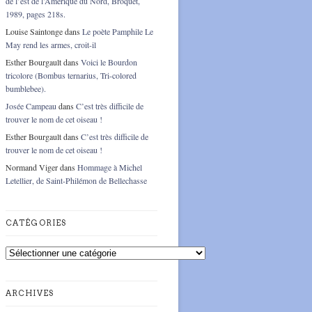
de l’est de l’Amérique du Nord, Broquet,
1989, pages 218s.
Louise Saintonge
dans
Le poète Pamphile Le
May rend les armes, croit-il
Esther Bourgault
dans
Voici le Bourdon
tricolore (Bombus ternarius, Tri-colored
bumblebee).
Josée Campeau
dans
C’est très difficile de
trouver le nom de cet oiseau !
Esther Bourgault
dans
C’est très difficile de
trouver le nom de cet oiseau !
Normand Viger
dans
Hommage à Michel
Letellier, de Saint-Philémon de Bellechasse
CATÉGORIES
Catégories
ARCHIVES
Archives