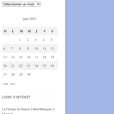
juin 2021
D
L
M
M
J
V
S
1
2
3
4
5
6
7
8
9
10
11
12
13
14
15
16
17
18
19
20
21
22
23
24
25
26
27
28
29
30
« Mai
Juil »
LIENS D'INTÉRÊT
La Fabrique de blogues I
Mon hébergeur, à
Montréal