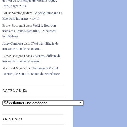
de l’est de l’Amérique du Nord, Broquet,
1989, pages 218s.
Louise Saintonge
dans
Le poète Pamphile Le
May rend les armes, croit-il
Esther Bourgault
dans
Voici le Bourdon
tricolore (Bombus ternarius, Tri-colored
bumblebee).
Josée Campeau
dans
C’est très difficile de
trouver le nom de cet oiseau !
Esther Bourgault
dans
C’est très difficile de
trouver le nom de cet oiseau !
Normand Viger
dans
Hommage à Michel
Letellier, de Saint-Philémon de Bellechasse
CATÉGORIES
Catégories
ARCHIVES
Archives