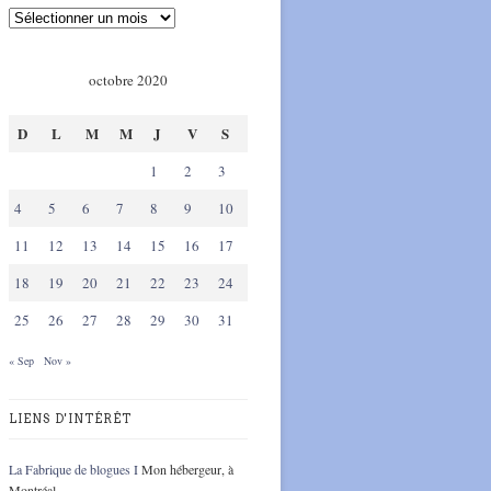
octobre 2020
D
L
M
M
J
V
S
1
2
3
4
5
6
7
8
9
10
11
12
13
14
15
16
17
18
19
20
21
22
23
24
25
26
27
28
29
30
31
« Sep
Nov »
LIENS D'INTÉRÊT
La Fabrique de blogues I
Mon hébergeur, à
Montréal