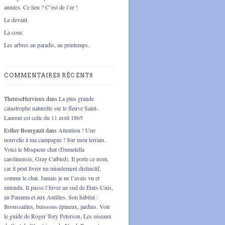
années. Ce lieu ? C’est de l’or !
Le devant.
La cour.
Les arbres au paradis, au printemps.
COMMENTAIRES RÉCENTS
ThereseHervieux
dans
La plus grande
catastrophe naturelle sur le fleuve Saint-
Laurent est celle du 11 avril 1865
Esther Bourgault
dans
Attention ! Une
nouvelle à ma campagne ! Sur mon terrain.
Voici le Moqueur chat (Dumetella
carolinensis, Gray Catbird). Il porte ce nom,
car il peut livrer un miaulement distinctif,
comme le chat. Jamais je ne l’avais vu et
entendu. Il passe l’hiver au sud de États-Unis,
au Panama et aux Antilles. Son habitat :
Broussailles, buissons épineux, jardins. Voir
le guide de Roger Tory Peterson, Les oiseaux