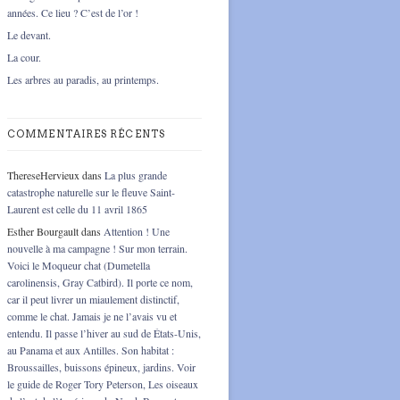
années. Ce lieu ? C’est de l’or !
Le devant.
La cour.
Les arbres au paradis, au printemps.
COMMENTAIRES RÉCENTS
ThereseHervieux
dans
La plus grande
catastrophe naturelle sur le fleuve Saint-
Laurent est celle du 11 avril 1865
Esther Bourgault
dans
Attention ! Une
nouvelle à ma campagne ! Sur mon terrain.
Voici le Moqueur chat (Dumetella
carolinensis, Gray Catbird). Il porte ce nom,
car il peut livrer un miaulement distinctif,
comme le chat. Jamais je ne l’avais vu et
entendu. Il passe l’hiver au sud de États-Unis,
au Panama et aux Antilles. Son habitat :
Broussailles, buissons épineux, jardins. Voir
le guide de Roger Tory Peterson, Les oiseaux