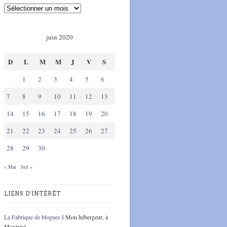
juin 2020
D
L
M
M
J
V
S
1
2
3
4
5
6
7
8
9
10
11
12
13
14
15
16
17
18
19
20
21
22
23
24
25
26
27
28
29
30
« Mai
Juil »
LIENS D'INTÉRÊT
La Fabrique de blogues I
Mon hébergeur, à
Montréal