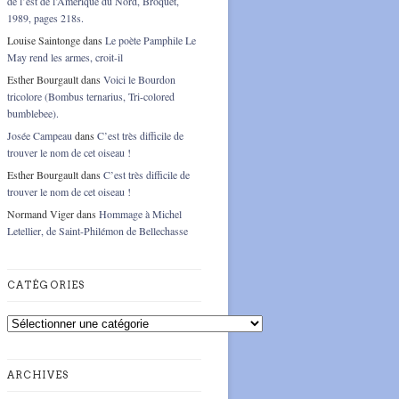
de l’est de l’Amérique du Nord, Broquet,
1989, pages 218s.
Louise Saintonge
dans
Le poète Pamphile Le
May rend les armes, croit-il
Esther Bourgault
dans
Voici le Bourdon
tricolore (Bombus ternarius, Tri-colored
bumblebee).
Josée Campeau
dans
C’est très difficile de
trouver le nom de cet oiseau !
Esther Bourgault
dans
C’est très difficile de
trouver le nom de cet oiseau !
Normand Viger
dans
Hommage à Michel
Letellier, de Saint-Philémon de Bellechasse
CATÉGORIES
Catégories
ARCHIVES
Archives