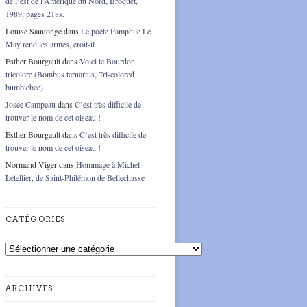
de l’est de l’Amérique du Nord, Broquet,
1989, pages 218s.
Louise Saintonge
dans
Le poète Pamphile Le
May rend les armes, croit-il
Esther Bourgault
dans
Voici le Bourdon
tricolore (Bombus ternarius, Tri-colored
bumblebee).
Josée Campeau
dans
C’est très difficile de
trouver le nom de cet oiseau !
Esther Bourgault
dans
C’est très difficile de
trouver le nom de cet oiseau !
Normand Viger
dans
Hommage à Michel
Letellier, de Saint-Philémon de Bellechasse
CATÉGORIES
Catégories
ARCHIVES
Archives