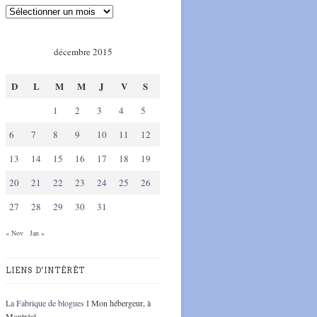
décembre 2015
D
L
M
M
J
V
S
1
2
3
4
5
6
7
8
9
10
11
12
13
14
15
16
17
18
19
20
21
22
23
24
25
26
27
28
29
30
31
« Nov
Jan »
LIENS D'INTÉRÊT
La Fabrique de blogues I
Mon hébergeur, à
Montréal