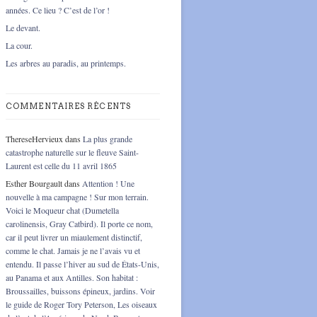
années. Ce lieu ? C’est de l’or !
Le devant.
La cour.
Les arbres au paradis, au printemps.
COMMENTAIRES RÉCENTS
ThereseHervieux
dans
La plus grande
catastrophe naturelle sur le fleuve Saint-
Laurent est celle du 11 avril 1865
Esther Bourgault
dans
Attention ! Une
nouvelle à ma campagne ! Sur mon terrain.
Voici le Moqueur chat (Dumetella
carolinensis, Gray Catbird). Il porte ce nom,
car il peut livrer un miaulement distinctif,
comme le chat. Jamais je ne l’avais vu et
entendu. Il passe l’hiver au sud de États-Unis,
au Panama et aux Antilles. Son habitat :
Broussailles, buissons épineux, jardins. Voir
le guide de Roger Tory Peterson, Les oiseaux