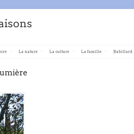
aisons
oire
La nature
La culture
La famille
Babillard
lumière