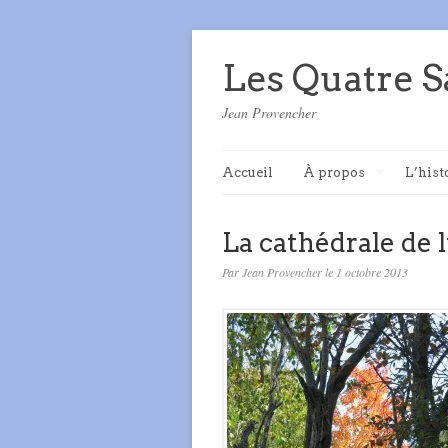
Les Quatre S
Jean Provencher
Accueil
À propos
L’hist
La cathédrale de 
Par Jean Provencher le 1 octobre 2013