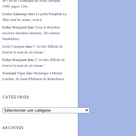
de l’est de l’Amérique du Nord, Broquet,
1989, pages 218s.
Louise Saintonge
dans
Le poète Pamphile Le
May rend les armes, croit-il
Esther Bourgault
dans
Voici le Bourdon
tricolore (Bombus ternarius, Tri-colored
bumblebee).
Josée Campeau
dans
C’est très difficile de
trouver le nom de cet oiseau !
Esther Bourgault
dans
C’est très difficile de
trouver le nom de cet oiseau !
Normand Viger
dans
Hommage à Michel
Letellier, de Saint-Philémon de Bellechasse
CATÉGORIES
Catégories
ARCHIVES
Archives