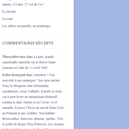
années. Ce lieu ? C’est de l’or !
Le devant.
La cour.
Les arbres au paradis, au printemps.
COMMENTAIRES RÉCENTS
ThereseHervieux
dans
La plus grande
catastrophe naturelle sur le fleuve Saint-
Laurent est celle du 11 avril 1865
Esther Bourgault
dans
Attention ! Une
nouvelle à ma campagne ! Sur mon terrain.
Voici le Moqueur chat (Dumetella
carolinensis, Gray Catbird). Il porte ce nom,
car il peut livrer un miaulement distinctif,
comme le chat. Jamais je ne l’avais vu et
entendu. Il passe l’hiver au sud de États-Unis,
au Panama et aux Antilles. Son habitat :
Broussailles, buissons épineux, jardins. Voir
le guide de Roger Tory Peterson, Les oiseaux