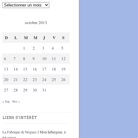
octobre 2013
D
L
M
M
J
V
S
1
2
3
4
5
6
7
8
9
10
11
12
13
14
15
16
17
18
19
20
21
22
23
24
25
26
27
28
29
30
31
« Sep
Nov »
LIENS D'INTÉRÊT
La Fabrique de blogues I
Mon hébergeur, à
Montréal